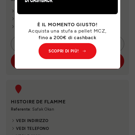
VEDI INDIRIZZO
VEDI TELEFONO
È IL MOMENTO GIUSTO!
VEDI E-MAIL
Acquista una stufa a pellet MCZ,
fino a 200€ di cashback
CONTATTA SUBITO
SCOPRI DI PIÙ!
SCOPRI IL PUNTO VENDITA
HISTOIRE DE FLAMME
Referente
: Safak Okan
VEDI INDIRIZZO
VEDI TELEFONO