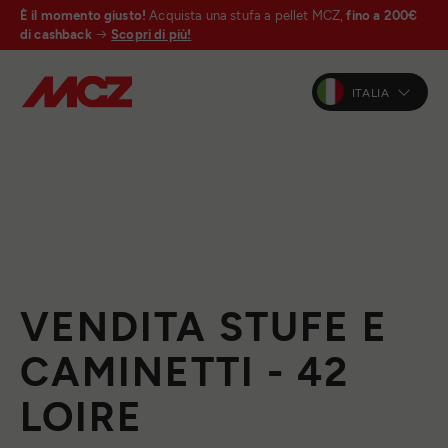
È il momento giusto!
Acquista una stufa a pellet MCZ,
fino a 200€
di cashback
Scopri di più!
ITALIA
VENDITA STUFE E
CAMINETTI - 42
LOIRE