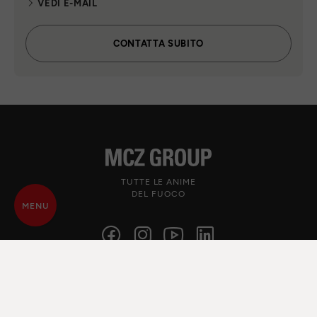
VEDI E-MAIL
CONTATTA SUBITO
TUTTE LE ANIME
DEL FUOCO
MENU
© MCZ Group S.p.a. 2023-2026
P.IVA n. 01791730938