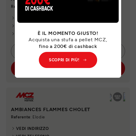
Referente
: Christelle
VEDI INDIRIZZO
VEDI TELEFONO
È IL MOMENTO GIUSTO!
VEDI E-MAIL
Acquista una stufa a pellet MCZ,
fino a 200€ di cashback
CONTATTA SUBITO
SCOPRI DI PIÙ!
SCOPRI IL PUNTO VENDITA
AMBIANCES FLAMMES CHOLET
Referente
: Elodie
VEDI INDIRIZZO