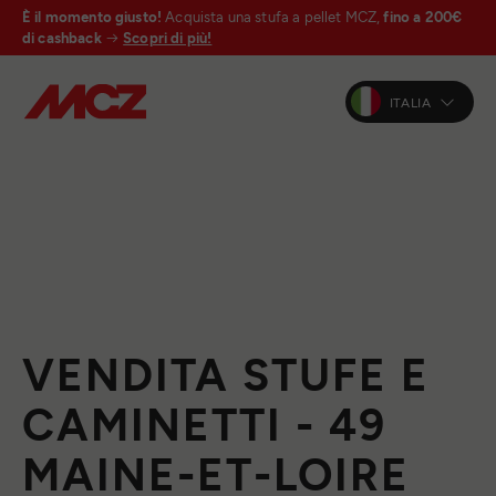
È il momento giusto!
Acquista una stufa a pellet MCZ,
fino a 200€
di cashback
Scopri di più!
ITALIA
VENDITA STUFE E
CAMINETTI - 49
MAINE-ET-LOIRE