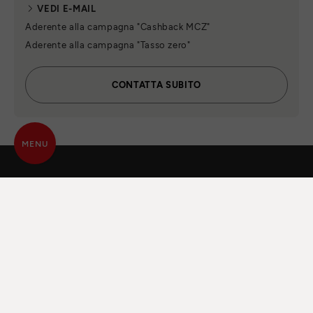
VEDI E-MAIL
Aderente alla campagna "Cashback MCZ"
Aderente alla campagna "Tasso zero"
CONTATTA SUBITO
MENU
TUTTE LE ANIME
DEL FUOCO