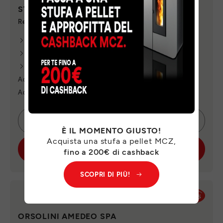
STUF&.COM
Referente
: MAURIZIO ANGELONI
VEDI INDIRIZZO
VEDI TELEFONO
VEDI E-MAIL
Aderente alla campagna "Cashback MCZ"
Aderente alla campagna "Tasso zero"
CONTATTA SUBITO
È IL MOMENTO GIUSTO!
Acquista una stufa a pellet MCZ,
SCOPRI IL PUNTO VENDITA
fino a 200€ di cashback
SCOPRI DI PIÙ!
ORSOLINI AMEDEO SPA