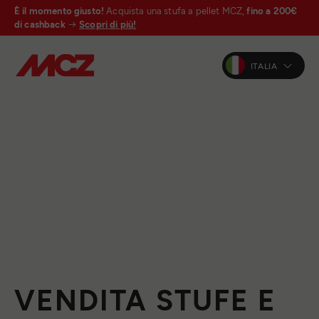
È il momento giusto!
Acquista una stufa a pellet MCZ,
fino a 200€
di cashback
Scopri di più!
ITALIA
VENDITA STUFE E