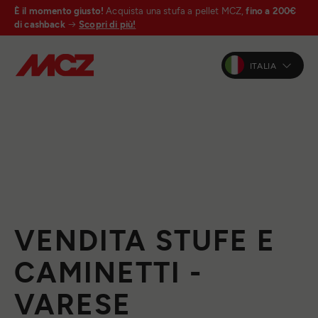
È il momento giusto!
Acquista una stufa a pellet MCZ,
fino a 200€
di cashback
Scopri di più!
ITALIA
VENDITA STUFE E
CAMINETTI -
VARESE