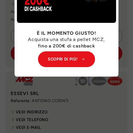
VEDI E-MAIL
Aderente alla campagna "Cashback MCZ"
Aderente alla campagna "Tasso zero"
È IL MOMENTO GIUSTO!
CONTATTA SUBITO
Acquista una stufa a pellet MCZ,
fino a 200€ di cashback
SCOPRI IL PUNTO VENDITA
SCOPRI DI PIÙ!
ESSEVI SRL
Referente
: ANTONIO CORINTI
VEDI INDIRIZZO
VEDI TELEFONO
VEDI E-MAIL