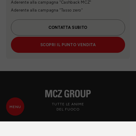
Aderente alla campagna "Cashback MCZ"
Aderente alla campagna "Tasso zero"
CONTATTA SUBITO
SCOPRI IL PUNTO VENDITA
TUTTE LE ANIME
MENU
DEL FUOCO