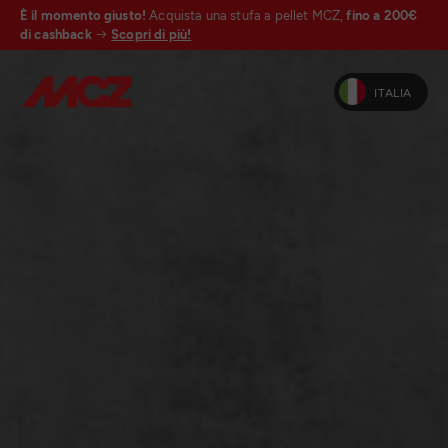
È il momento giusto!
Acquista una stufa a pellet MCZ,
fino a 200€
di cashback
Scopri di più!
ITALIA