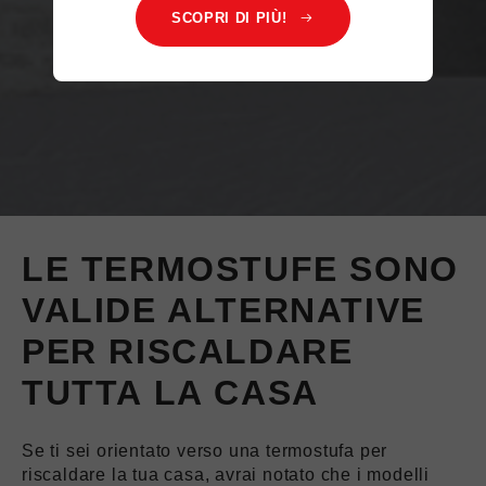
SCOPRI DI PIÙ!
LE TERMOSTUFE SONO
VALIDE ALTERNATIVE
PER RISCALDARE
TUTTA LA CASA
Se ti sei orientato verso una termostufa per
riscaldare la tua casa, avrai notato che i modelli