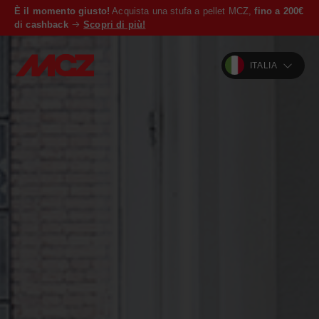
È il momento giusto!
Acquista una stufa a pellet MCZ,
fino a 200€
di cashback
Scopri di più!
ITALIA