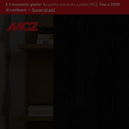
È il momento giusto!
Acquista una stufa a pellet MCZ,
fino a 200€
di cashback
Scopri di più!