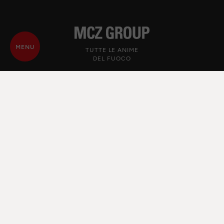
MENU
TUTTE LE ANIME
DEL FUOCO
© MCZ Group S.p.a. 2023-2026
P.IVA n. 01791730938
Privacy Policy
Note legali
Whistleblowing
Cookie
Mappa del sito