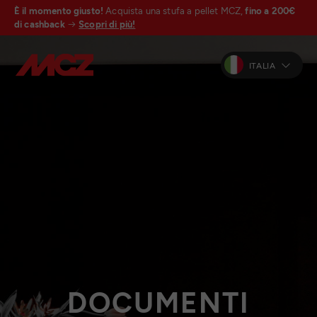
È il momento giusto!
Acquista una stufa a pellet MCZ,
fino a 200€
di cashback
Scopri di più!
ITALIA
DOCUMENTI