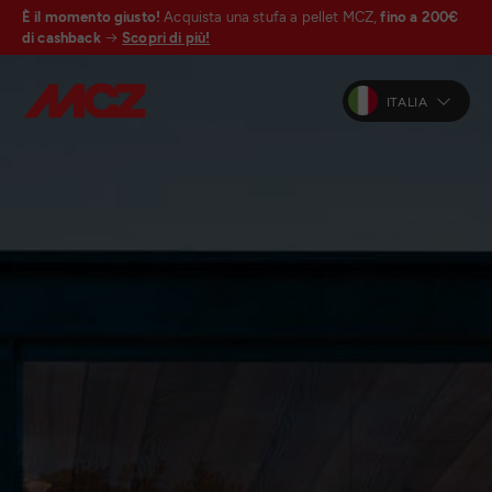
È il momento giusto!
Acquista una stufa a pellet MCZ,
fino a 200€
di cashback
Scopri di più!
ITALIA