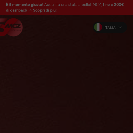
È il momento giusto!
Acquista una stufa a pellet MCZ,
fino a 200€
di cashback
Scopri di più!
ITALIA