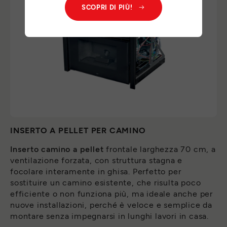
SCOPRI DI PIÙ!
INSERTO A PELLET PER CAMINO
Inserto camino a pellet
frontale larghezza 70 cm, a
ventilazione forzata, con struttura stagna e
focolare interamente in ghisa. Perfetto per
sostituire un camino esistente, che risulta poco
efficiente o non funziona più, ma ideale anche per
nuove installazioni, perché è veloce e semplice da
montare senza impegnarsi in lunghi lavori in casa.