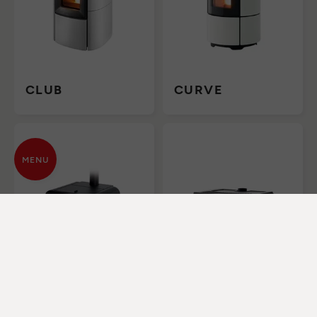
CLUB
CURVE
MENU
CUTE
DECÒ