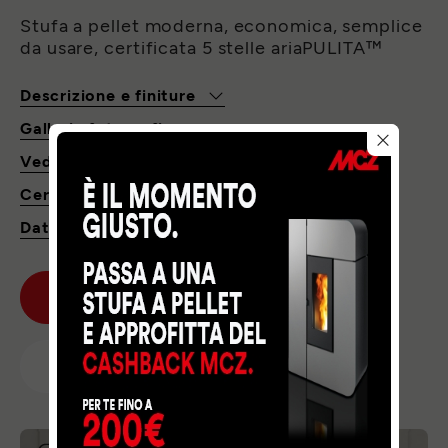
Stufa a pellet moderna, economica, semplice
da usare, certificata 5 stelle ariaPULITA™
Descrizione e finiture
Galleria fotografica
Vedi a casa tua
Certificazioni
Dati tecnici e download
CHIEDI PREVENTIVO
TROVA RIVENDITORE