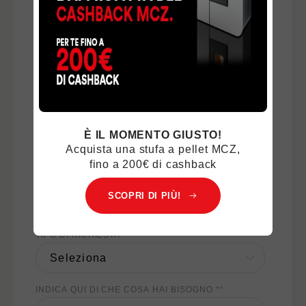
COGNOME
*
E-MAIL
*
TELEFONO
*
È IL MOMENTO GIUSTO!
Acquista una stufa a pellet MCZ,
fino a 200€ di cashback
NAZIONE
*
SCOPRI DI PIÙ!
TIPO DI RICHIESTA
*
INDICA QUI DI CHE COSA HAI BISOGNO *
*