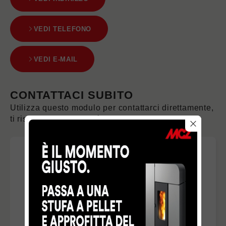
VEDI TELEFONO
VEDI E-MAIL
CONTATTACI SUBITO
Utilizza questo modulo per contattarci direttamente,
ti risponderemo nel più breve tempo possibile.
PROFESSIONE
*
NOME
*