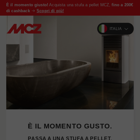
È il momento giusto!
Acquista una stufa a pellet MCZ,
fino a 200€
di cashback
Scopri di più!
ITALIA
È IL MOMENTO GUSTO.
PASSA A UNA STUFA A PELLET.