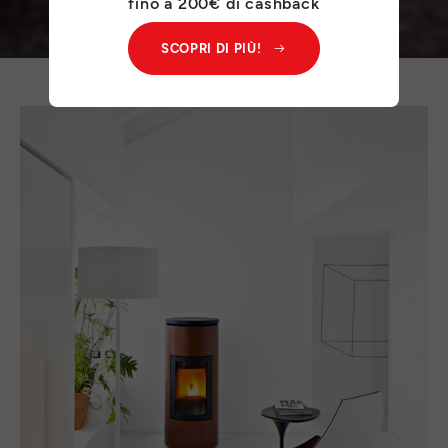
fino a 200€ di cashback
SCOPRI DI PIÙ!