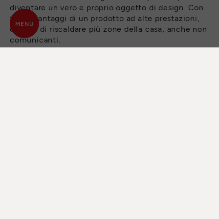
diventare un vero e proprio oggetto di design. Con
tutti i vantaggi di un prodotto ad alte prestazioni,
MENU
capace di riscaldare più zone della casa, anche non
comunicanti.