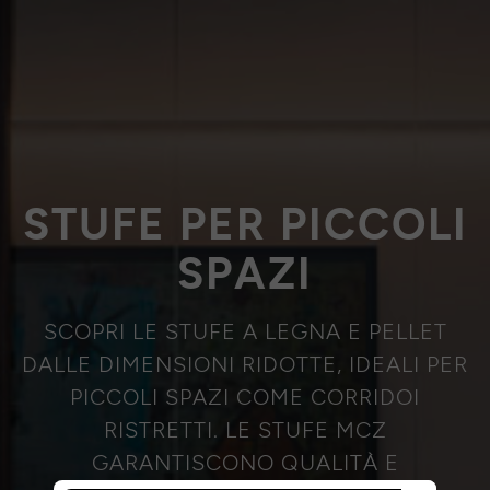
STUFE PER PICCOLI
SPAZI
SCOPRI LE STUFE A LEGNA E PELLET
DALLE DIMENSIONI RIDOTTE, IDEALI PER
PICCOLI SPAZI COME CORRIDOI
RISTRETTI. LE STUFE MCZ
GARANTISCONO QUALITÀ E