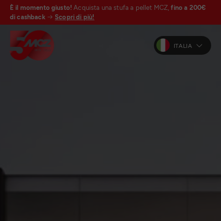
È il momento giusto!
Acquista una stufa a pellet MCZ,
fino a 200€
di cashback
Scopri di più!
ITALIA