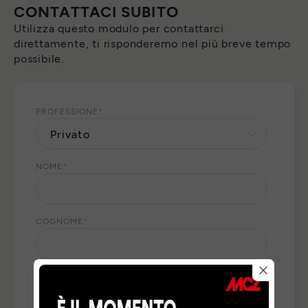
CONTATTACI SUBITO
Utilizza questo modulo per contattarci
direttamente, ti risponderemo nel più breve tempo
possibile.
PROFESSIONE
*
NOME
*
COGNOME
*
E-MAIL
*