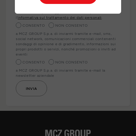
ai nostri partner locali che Le forniranno direttamente i
prodotti, servizi e/o informazioni richiesti. Per esercitare
i Suoi diritti o per maggiori informazioni può consultare
l’
informativa sul trattamento dei dati personali
.
CONSENTO
NON CONSENTO
a MCZ GROUP S.p.a. di inviarmi tramite e-mail, sms,
social network, comunicazioni commerciali contenenti
sondaggi di opinione e di gradimento, informazioni sui
propri prodotti o servizi, nonché promozioni o inviti ad
eventi
CONSENTO
NON CONSENTO
a MCZ GROUP S.p.a. di inviarmi tramite e-mail la
newsletter aziendale