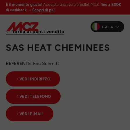
È il momento giusto!
Acquista una stufa a pellet MCZ,
fino a 200€
di cashback
Scopri di più!
ITALIA
Torna ai punti vendita
SAS HEAT CHEMINEES
REFERENTE
: Eric Schmitt
VEDI INDIRIZZO
VEDI TELEFONO
VEDI E-MAIL