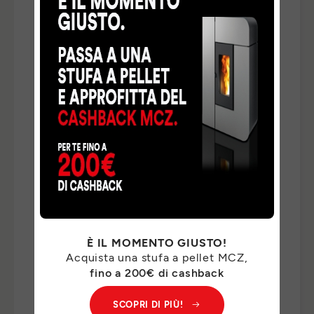
TELEFONO
*
NAZIONE
*
TIPO DI RICHIESTA
*
INDICA QUI DI CHE COSA HAI BISOGNO *
*
È IL MOMENTO GIUSTO!
Acquista una stufa a pellet MCZ,
I Suoi dati personali saranno trattati da MCZ GROUP
fino a 200€ di cashback
S.p.a. per il riscontro delle Sue richieste e, previo suo
consenso, per finalità di marketing. Per il riscontro delle
SCOPRI DI PIÙ!
Sue richieste, potremo comunicare i Suoi dati personali