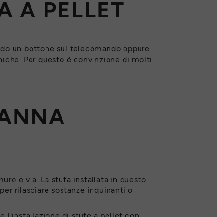
A A PELLET
endo un bottone sul telecomando oppure
cniche. Per questo è convinzione di molti
CANNA
uro e via. La stufa installata in questo
r rilasciare sostanze inquinanti o
 l'installazione di stufe a pellet con