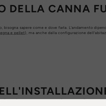
O DELLA CANNA F
o, bisogna sapere come e dove farla. L'andamento dipende
legna e pellet
), ma anche dalla configurazione dell'abita
DELL'INSTALLAZION
CO QUALIFICATO
VA PUNTO VENDITA
SCARICA CATALOGO