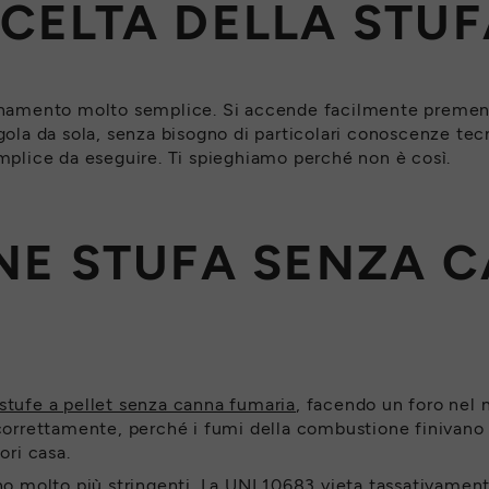
CELTA DELLA STUF
zionamento molto semplice. Si accende facilmente prem
egola da sola, senza bisogno di particolari conoscenze te
emplice da eseguire. Ti spieghiamo perché non è così.
NE STUFA SENZA 
stufe a pellet senza canna fumaria
, facendo un foro nel m
rettamente, perché i fumi della combustione finivano pe
ori casa.
no molto più stringenti. La UNI 10683 vieta tassativamente