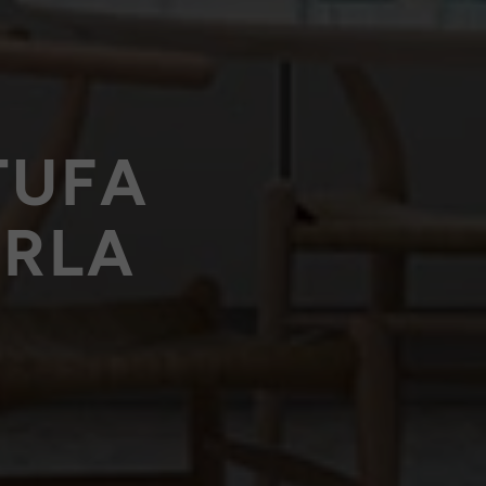
TUFA
ARLA