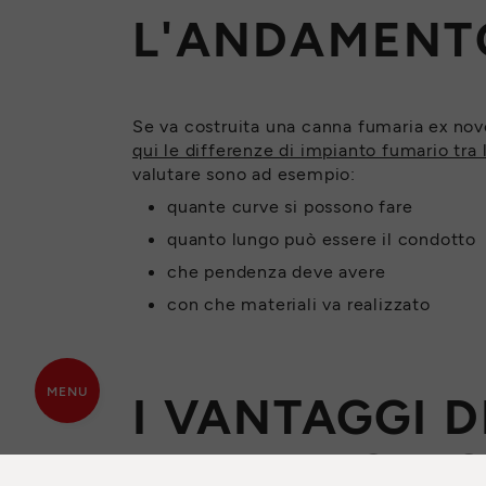
L'ANDAMENT
Se va costruita una canna fumaria ex nov
qui le differenze di impianto fumario tra 
valutare sono ad esempio:
quante curve si possono fare
quanto lungo può essere il condotto
che pendenza deve avere
con che materiali va realizzato
MENU
I VANTAGGI 
DI UN TECNI
PREVENTIVO GRATUITO
TRO