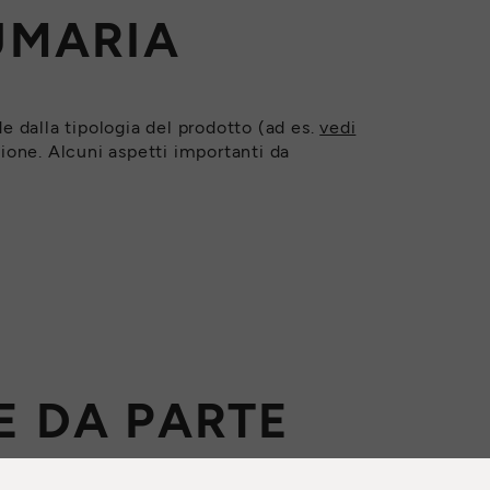
UMARIA
 dalla tipologia del prodotto (ad es.
vedi
zione. Alcuni aspetti importanti da
E DA PARTE