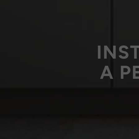
INS
A P