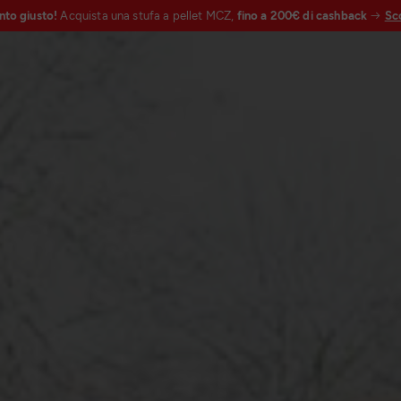
nto giusto!
Acquista una stufa a pellet MCZ,
fino a 200€ di cashback
Sco